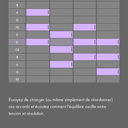
B
A
G
F♯
E
D
C♯
B
A
G
F♯
Essayez de changer (ou même simplement de réordonner)
ces accords et écoutez comment l'équilibre oscille entre
tension et résolution.