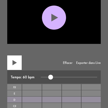
Effacer
Exporter dans Live
Tempo: 60 bpm
F♯
E
D
C♯