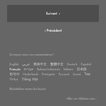
Suivant
›
‹ Précédent
Envoyez-nous vos commentaires !
English
عربي
简体中文
繁體中文
Deutsch
Español
Français
Bahasa Indonesia
Italiano
日本語
עִבְרִית
한국어
Nederlands
Português
Pусский
Suomi
ไทย
Tiếng Việt
Türkçe
Réinitialiser toutes les leçons
Aller sur Ableton.com ›